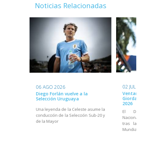
Noticias Relacionadas
02 JUL 
06 AGO 2026
Ventana
Diego Forlán vuelve a la
Giordan
Selección Uruguaya
2026
Una leyenda de la Celeste asume la
El Dir
conducción de la Selección Sub-20 y
Nacional
de la Mayor
tras la 
Mundial