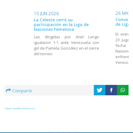
26 MAY 
10 JUN 2026
Convocad
La Celeste cerró su
de Liga
participación en la Liga de
Naciones Femenina
El entre
Las dirigidas por Ariel Longo
23 jugad
igualaron 1-1 ante Venezuela con
fecha d
gol de Pamela González en el cierre
Nacione
del torneo
enfrenta
Venezuel
Compartir
Tweets by @AUFfemenino