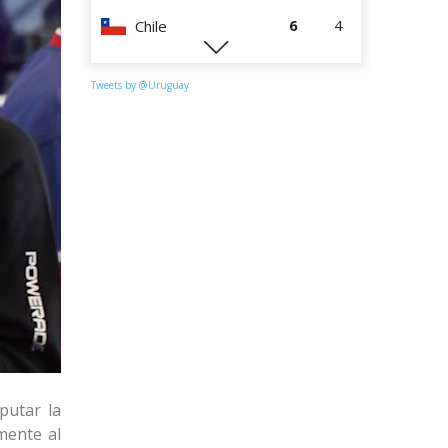
6
4
Chile
0
4
Perú
Tweets by @Uruguay
putar la
mente al