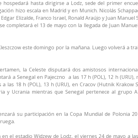
e hospedará hasta dirigirse a Lodz, sede del primer encue
gación hizo escala en Madrid y en Munich. Nicolás Schappa
Edgar Elizalde, Franco Israel, Ronald Araújo y Juan Manuel 
l se completará el 13 de mayo con la llegada de Juan Manuel
Kleszczow este domingo por la mañana. Luego volverá a tra
ertamen, la Celeste disputará dos amistosos internaciona
tará a Senegal en Pajeczno a las 17 h (POL), 12 h (URU), 
a las 18 h (POL), 13 h (URU), en Cracov (Hutnik Krakow S
ria y Ucrania mientras que Senegal pertenece al grupo A
enzará su participación en la Copa Mundial de Polonia 20
ruega.
á en el estadio Widzew de Lodz, el viernes 24 de mayo a las