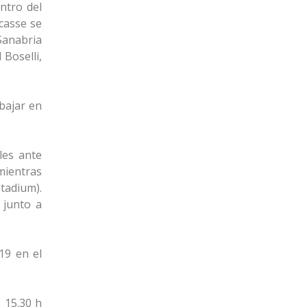
ntro del
casse se
Sanabria
 Boselli,
bajar en
les ante
mientras
tadium).
 junto a
19 en el
 15.30 h