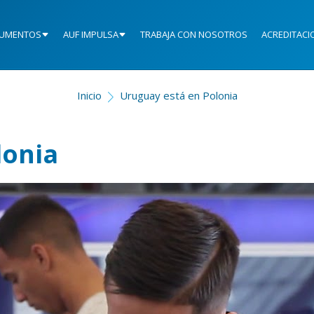
UMENTOS
AUF IMPULSA
TRABAJA CON NOSOTROS
ACREDITACI
Inicio
Uruguay está en Polonia
lonia