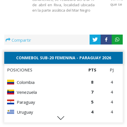
que se d
de abril en Riva, localidad ubicada
en la parte asiática del Mar Negro
Compartir
CONMEBOL SUB-20 FEMENINA - PARAGUAY 2026
POSICIONES
PTS
PJ
8
4
Colombia
7
4
Venezuela
5
4
Paraguay
4
4
Uruguay
2
4
Chile