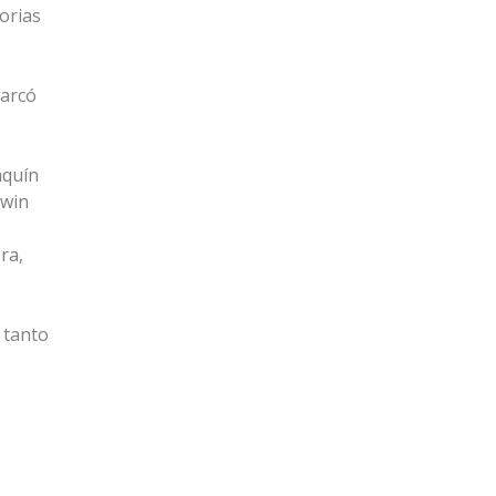
orias
marcó
aquín
rwin
ra,
n tanto