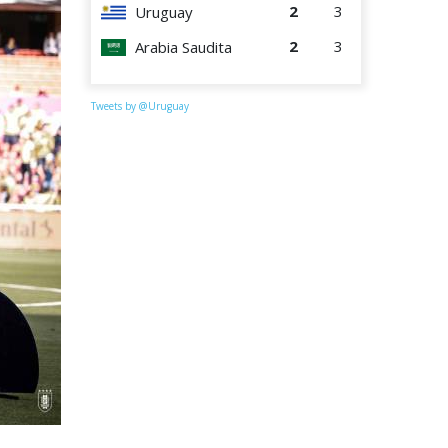
2
3
Uruguay
2
3
Arabia Saudita
Tweets by @Uruguay