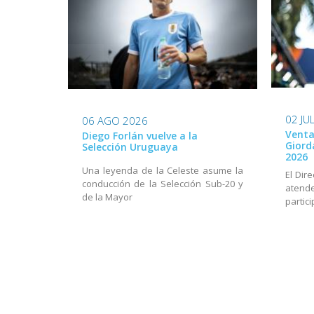
02 JU
06 AGO 2026
Venta
Diego Forlán vuelve a la
Giord
Selección Uruguaya
2026
Una leyenda de la Celeste asume la
El Dir
conducción de la Selección Sub-20 y
aten
de la Mayor
partic