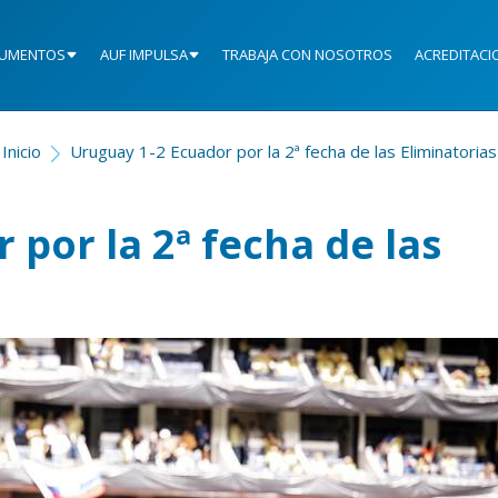
UMENTOS
AUF IMPULSA
TRABAJA CON NOSOTROS
ACREDITACI
Inicio
Uruguay 1-2 Ecuador por la 2ª fecha de las Eliminatorias
por la 2ª fecha de las