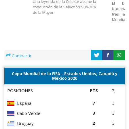
Una leyenda de la Celeste asume la
El Dir
conducción de la Selección Sub-20 y
Nacional
de la Mayor
tras la 
Mundial
Compartir
Copa Mundial de la FIFA - Estados Unidos, Canadá y
México 2026
POSICIONES
PTS
PJ
7
3
España
3
3
Cabo Verde
2
3
Uruguay