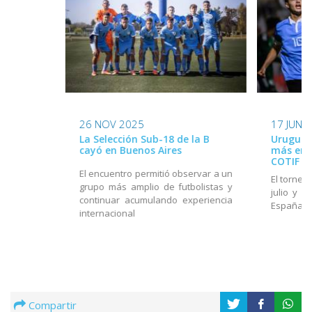
26 NOV 2025
17 JUN 
La Selección Sub-18 de la B
Uruguay
cayó en Buenos Aires
más en e
COTIF
El encuentro permitió observar a un
El torneo
grupo más amplio de futbolistas y
julio y e
continuar acumulando experiencia
España
internacional
Compartir