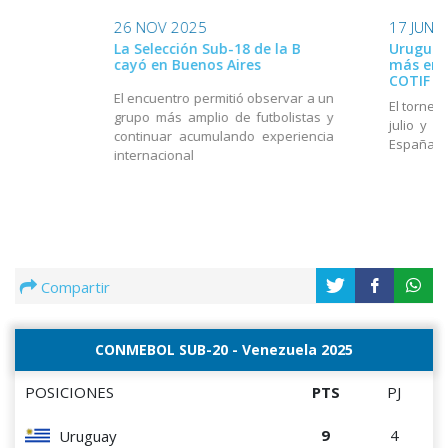
26 NOV 2025
17 JUN 
La Selección Sub-18 de la B
Uruguay
cayó en Buenos Aires
más en e
COTIF
El encuentro permitió observar a un
El torneo
grupo más amplio de futbolistas y
julio y e
continuar acumulando experiencia
España
internacional
Compartir
CONMEBOL SUB-20 - Venezuela 2025
POSICIONES
PTS
PJ
9
4
Uruguay