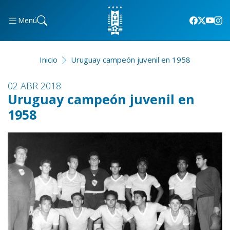
Menú
Inicio
Uruguay campeón juvenil en 1958
02 ABR 2018
Uruguay campeón juvenil en
1958