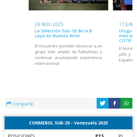
26 NOV 2025
17 JUN 
La Selección Sub-18 de la B
Uruguay
cayó en Buenos Aires
más en e
COTIF
El encuentro permitió observar a un
El torneo
grupo más amplio de futbolistas y
julio y e
continuar acumulando experiencia
España
internacional
Compartir
CONMEBOL SUB-20 - Venezuela 2025
POSICIONES
PTS
PJ