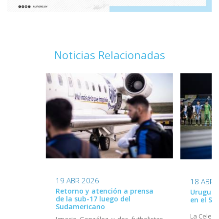
Noticias Relacionadas
19 ABR 2026
18 ABR 
Retorno y atención a prensa
Uruguay 
de la sub-17 luego del
en el S
Sudamericano
La Celest