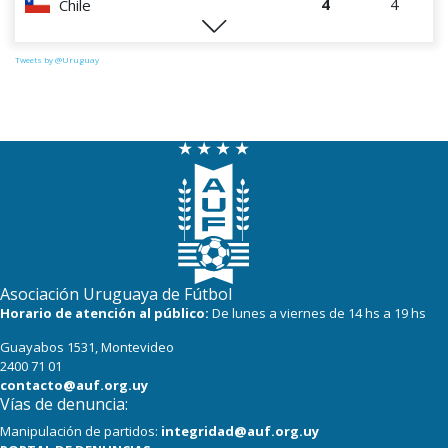
4
4
Chile
1
4
Paraguay
Tweets by @Uruguay
Asociación Uruguaya de Fútbol
Horario de atención al público:
De lunes a viernes de 14 hs a 19 hs
Guayabos 1531, Montevideo
2400 71 01
contacto@auf.org.uy
Vías de denuncia:
Manipulación de partidos:
integridad@auf.org.uy