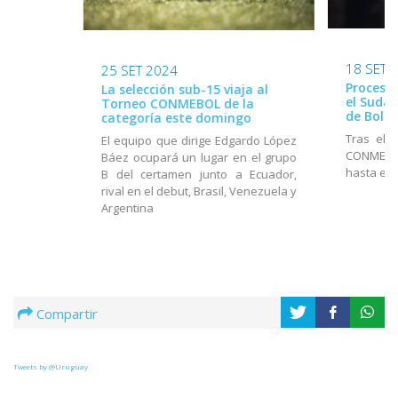
18 SET 
25 SET 2024
Proceso 
La selección sub-15 viaja al
el Suda
Torneo CONMEBOL de la
de Boliv
categoría este domingo
Tras el 
El equipo que dirige Edgardo López
CONMEBOL
Báez ocupará un lugar en el grupo
hasta el 
B del certamen junto a Ecuador,
rival en el debut, Brasil, Venezuela y
Argentina
Compartir
Tweets by @Uruguay