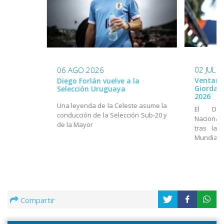
02 JUL 
06 AGO 2026
Ventana
Diego Forlán vuelve a la
Giordan
Selección Uruguaya
2026
Una leyenda de la Celeste asume la
El Dir
conducción de la Selección Sub-20 y
Nacional
de la Mayor
tras la 
Mundial
Compartir