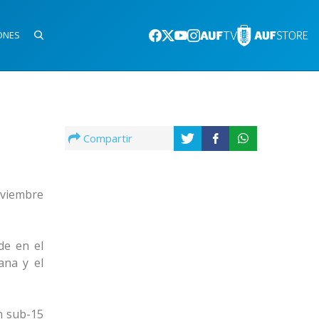
ONES
Compartir
oviembre
de en el
ana y el
n sub-15