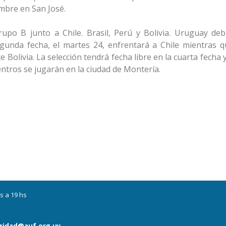
mbre en San José.
rupo B junto a Chile. Brasil, Perú y Bolivia. Uruguay deb
unda fecha, el martes 24, enfrentará a Chile mientras q
 Bolivia. La selección tendrá fecha libre en la cuarta fecha 
entros se jugarán en la ciudad de Montería.
s a 19 hs
ridad@auf.org.uy