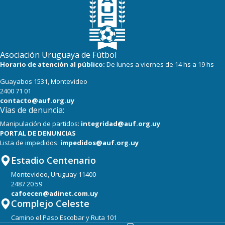
19
19
Oriental de La Paz
19
19
Cerro Largo
Asociación Uruguaya de Fútbol
18
20
Albion
Horario de atención al público:
De lunes a viernes de 14 hs a 19 hs
Guayabos 1531, Montevideo
17
20
Boston River
2400 71 01
contacto@auf.org.uy
Vías de denuncia:
Manipulación de partidos:
integridad@auf.org.uy
PORTAL DE DENUNCIAS
Lista de impedidos:
impedidos@auf.org.uy
Estadio Centenario
Montevideo, Uruguay 11400
2487 20 59
cafoecen@adinet.com.uy
Complejo Celeste
Camino el Paso Escobar y Ruta 101