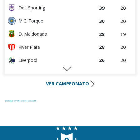
39
20
Def. Sporting
30
20
M.C. Torque
28
19
D. Maldonado
28
20
River Plate
26
20
Liverpool
26
19
Juventud
VER CAMPEONATO
26
20
Progreso
25
20
Racing
Tweets by @JuvenilesAUF
25
20
Colón
23
20
La Luz
22
20
Central Español