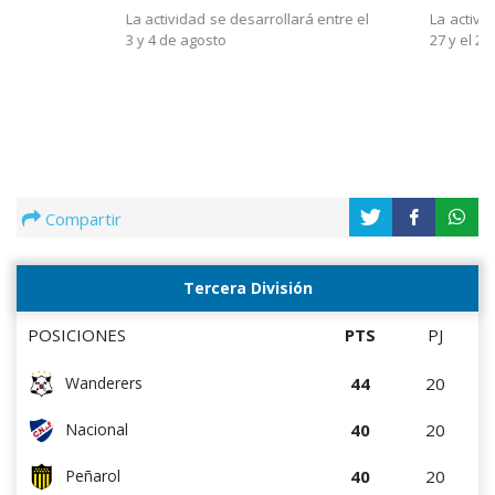
La actividad se desarrollará entre el
La activi
3 y 4 de agosto
27 y el 28
Compartir
Tercera División
POSICIONES
PTS
PJ
44
20
Wanderers
40
20
Nacional
40
20
Peñarol