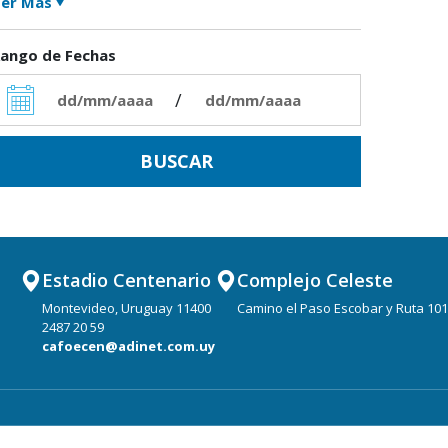
er Más
ango de Fechas
/
Estadio Centenario
Complejo Celeste
Montevideo, Uruguay 11400
Camino el Paso Escobar y Ruta 101
2487 20 59
cafoecen@adinet.com.uy