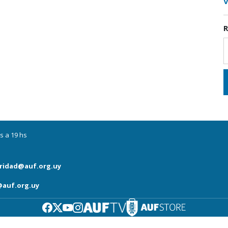
V
R
s a 19 hs
ridad@auf.org.uy
auf.org.uy