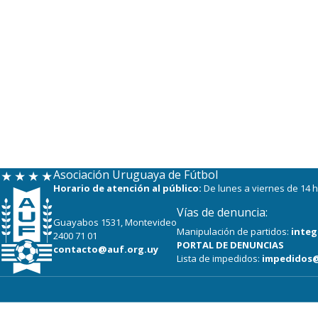
Asociación Uruguaya de Fútbol
Horario de atención al público:
De lunes a viernes de 14 h
Vías de denuncia:
Guayabos 1531, Montevideo
Manipulación de partidos:
integ
2400 71 01
PORTAL DE DENUNCIAS
contacto@auf.org.uy
Lista de impedidos:
impedidos@