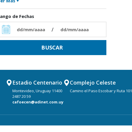
er Más
ango de Fechas
/
Estadio Centenario
Complejo Celeste
Montevideo, Uruguay 11400
Camino el Paso Escobar y Ruta 101
2487 20 59
cafoecen@adinet.com.uy