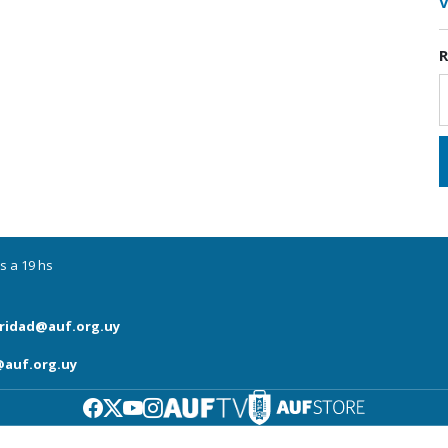
V
R
s a 19 hs
ridad@auf.org.uy
auf.org.uy