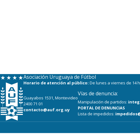
Asociación Uruguaya de Fútbol
Horario de atención al público:
De lunes a viernes de 14 h
Vías de denuncia:
Guayabos 1531, Montevideo
Manipulación de partidos:
integ
2400 71 01
PORTAL DE DENUNCIAS
contacto@auf.org.uy
Lista de impedidos:
impedidos@