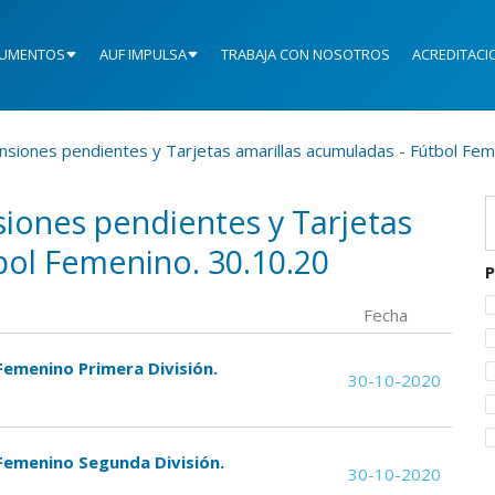
UMENTOS
AUF IMPULSA
TRABAJA CON NOSOTROS
ACREDITACI
nsiones pendientes y Tarjetas amarillas acumuladas - Fútbol Fem
siones pendientes y Tarjetas
bol Femenino. 30.10.20
P
Fecha
Femenino Primera División.
30-10-2020
 Femenino Segunda División.
30-10-2020