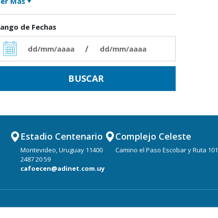
er Más
ango de Fechas
/
Estadio Centenario
Complejo Celeste
Montevideo, Uruguay 11400
Camino el Paso Escobar y Ruta 101
2487 20 59
cafoecen@adinet.com.uy