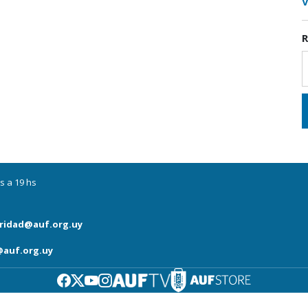
V
R
s a 19 hs
ridad@auf.org.uy
auf.org.uy