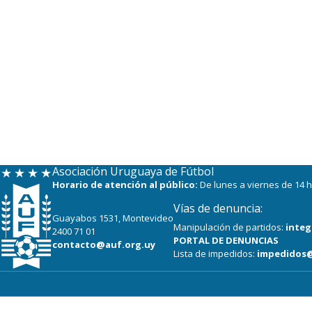
Asociación Uruguaya de Fútbol
Horario de atención al público:
De lunes a viernes de 14 h
Vías de denuncia:
Guayabos 1531, Montevideo
Manipulación de partidos:
integ
2400 71 01
PORTAL DE DENUNCIAS
contacto@auf.org.uy
Lista de impedidos:
impedidos@