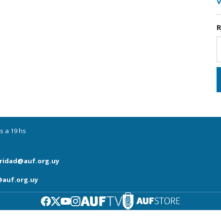
V
R
s a 19 hs
ridad@auf.org.uy
auf.org.uy