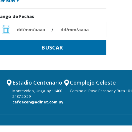
er Más
ango de Fechas
/
Estadio Centenario
Complejo Celeste
Montevideo, Uruguay 11400
Camino el Paso Escobar y Ruta 101
2487 20 59
cafoecen@adinet.com.uy