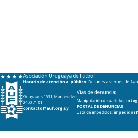
Asociación Uruguaya de Fútbol
Horario de atención al público:
De lunes a viernes de 14 h
Vías de denuncia:
Guayabos 1531, Montevideo
Manipulación de partidos:
integ
2400 71 01
PORTAL DE DENUNCIAS
contacto@auf.org.uy
Lista de impedidos:
impedidos@