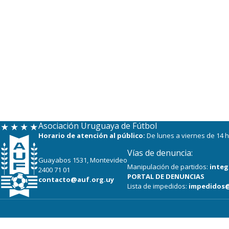
Asociación Uruguaya de Fútbol
Horario de atención al público:
De lunes a viernes de 14 h
Vías de denuncia:
Guayabos 1531, Montevideo
Manipulación de partidos:
integ
2400 71 01
PORTAL DE DENUNCIAS
contacto@auf.org.uy
Lista de impedidos:
impedidos@