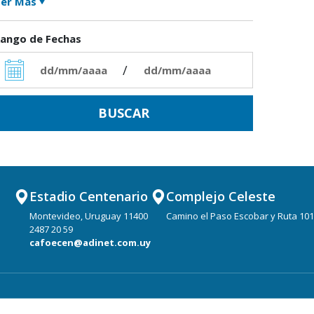
er Más
ango de Fechas
/
Estadio Centenario
Complejo Celeste
Montevideo, Uruguay 11400
Camino el Paso Escobar y Ruta 101
2487 20 59
cafoecen@adinet.com.uy