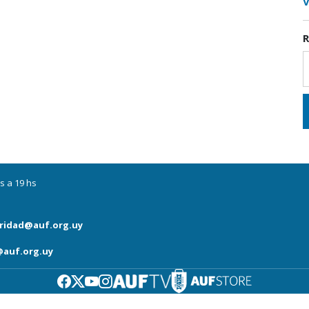
V
R
s a 19 hs
ridad@auf.org.uy
auf.org.uy