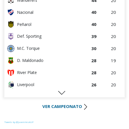
44
20
Wanderers
40
20
Nacional
40
20
Peñarol
39
20
Def. Sporting
30
20
M.C. Torque
28
19
D. Maldonado
28
20
River Plate
26
20
Liverpool
26
19
Juventud
VER CAMPEONATO
26
20
Progreso
25
20
Racing
Tweets by @JuvenilesAUF