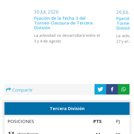
30 JUL 2026
26 JUL 
Fijación de la fecha 3 del
Fijación
Torneo Clausura de Tercera
Torneo 
División
División
La actividad se desarrollará entre el
La activi
3 y 4 de agosto
27 y el 28
Compartir
Tercera División
POSICIONES
PTS
PJ