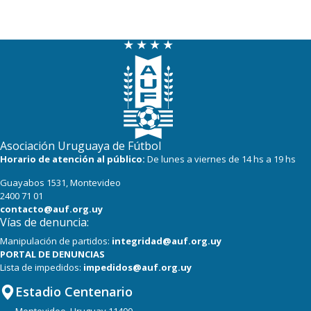
25
20
Colón
23
20
La Luz
22
20
Central Español
19
19
Oriental de La Paz
19
19
Cerro Largo
Asociación Uruguaya de Fútbol
18
20
Albion
Horario de atención al público:
De lunes a viernes de 14 hs a 19 hs
Guayabos 1531, Montevideo
17
20
Boston River
2400 71 01
contacto@auf.org.uy
Vías de denuncia:
Manipulación de partidos:
integridad@auf.org.uy
PORTAL DE DENUNCIAS
Lista de impedidos:
impedidos@auf.org.uy
Estadio Centenario