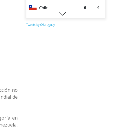
6
4
Chile
0
4
Perú
Tweets by @Uruguay
cción no
undial de
goría en
nezuela,