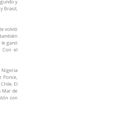
segundo y
y Brasil,
e volvió
 también
y le ganó
. Con el
 Nigeria
z Ponce,
Chile. El
n Mar de
ntón con