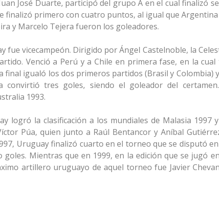
r Juan José Duarte, participó del grupo A en el cual finalizó 
e finalizó primero con cuatro puntos, al igual que Argentina 
ira y Marcelo Tejera fueron los goleadores.
 fue vicecampeón. Dirigido por Ángel Castelnoble, la Celest
rtido. Venció a Perú y a Chile en primera fase, en la cual
final igualó los dos primeros partidos (Brasil y Colombia) 
 convirtió tres goles, siendo el goleador del certamen
stralia 1993.
ay logró la clasificación a los mundiales de Malasia 1997 y
íctor Púa, quien junto a Raúl Bentancor y Aníbal Gutiérre
97, Uruguay finalizó cuarto en el torneo que se disputó en 
o goles. Mientras que en 1999, en la edición que se jugó e
áximo artillero uruguayo de aquel torneo fue Javier Cheva