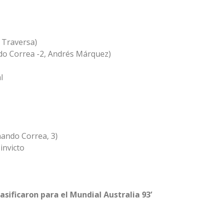
o Traversa)
do Correa -2, Andrés Márquez)
l
nando Correa, 3)
invicto
asificaron para el Mundial Australia 93’