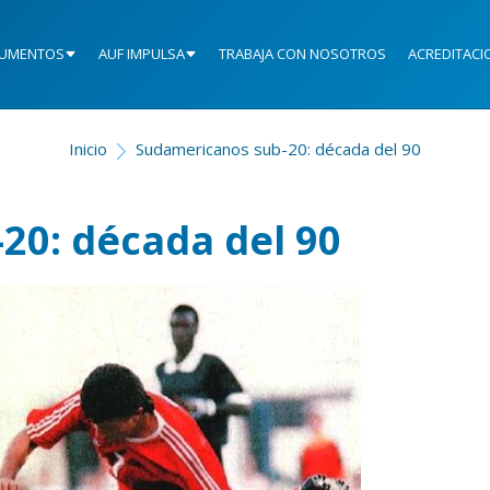
UMENTOS
AUF IMPULSA
TRABAJA CON NOSOTROS
ACREDITACI
Inicio
Sudamericanos sub-20: década del 90
20: década del 90