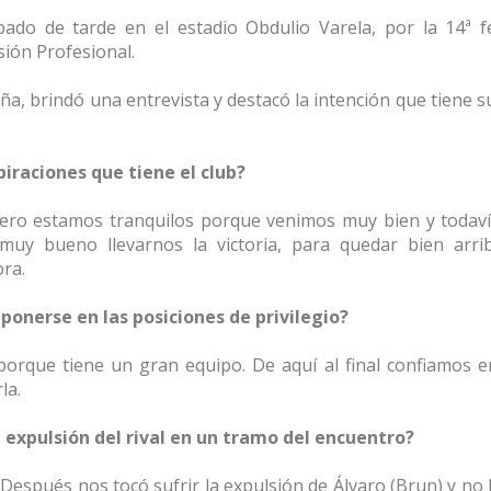
ado de tarde en el estadio Obdulio Varela, por la 14ª f
ión Profesional.
eña, brindó una entrevista y destacó la intención que tiene 
piraciones que tiene el club?
pero estamos tranquilos porque venimos muy bien y todav
uy bueno llevarnos la victoria, para quedar bien arri
ra.
onerse en las posiciones de privilegio?
porque tiene un gran equipo. De aquí al final confiamos e
la.
 expulsión del rival en un tramo del encuentro?
Después nos tocó sufrir la expulsión de Álvaro (Brun) y no