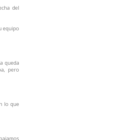
echa del
su equipo
ía queda
ba, pero
n lo que
 bajamos