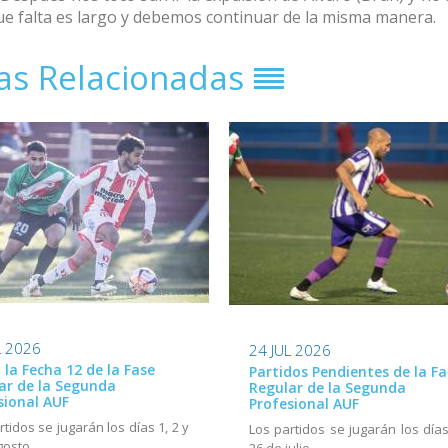
ue falta es largo y debemos continuar de la misma manera.
ias Relacionadas
L 2026
24 JUL 2026
ó la Fecha 12 de la Fase
Partidos Pendientes de la Fa
ar de la Segunda
Regular de la Segunda
sional AUF
Profesional AUF
rtidos se jugarán los días 1, 2 y
Los partidos se jugarán los días
gosto