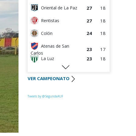
27
18
Oriental de La Paz
27
18
Rentistas
24
18
Colón
Atenas de San
23
17
Carlos
23
18
La Luz
22
18
Huracán FC
VER CAMPEONATO
22
18
River Plate
Uruguay
Tweets by @SegundaAUF
21
18
Montevideo
20
17
Paysandú FC
18
18
Miramar Misiones
17
17
Tacuarembó