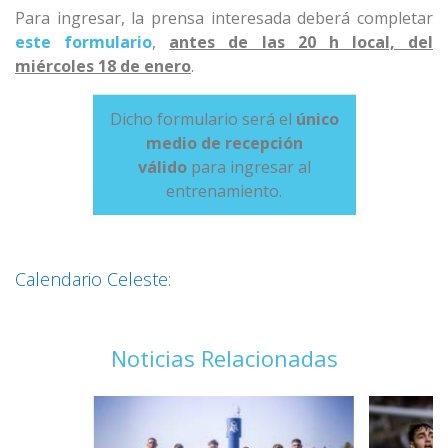
Para ingresar, la prensa interesada deberá completar
este formulario
,
antes de las 20 h local, del
miércoles 18 de enero
.
Dicho formulario será el
único
medio de recepción
válido
para ingresar al
entrenamiento.
Calendario Celeste:
Noticias Relacionadas