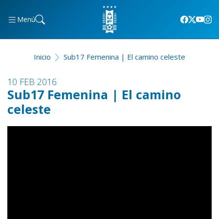
Menú
Inicio
Sub17 Femenina | El camino celeste
10 FEB 2016
Sub17 Femenina | El camino
celeste