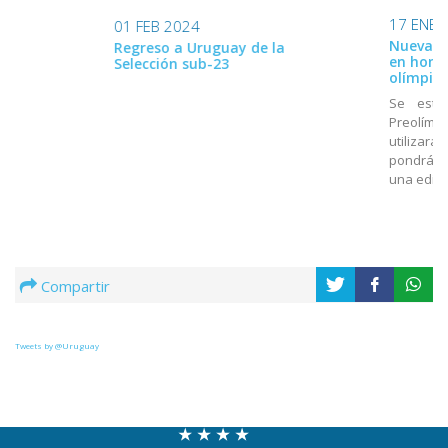
17 ENE 
01 FEB 2024
Nueva ca
Regreso a Uruguay de la
en home
Selección sub-23
olímpico
Se estr
Preolímpi
utilizará
pondrá a
una edici
Compartir
Tweets by @Uruguay