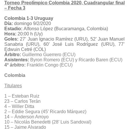
Torneo Preolímpico Colombia 2020, Cuadrangular final
– Fecha 3
Colombia 1-3 Uruguay
Día:
domingo 9/2/2020
Estadio:
Alfonso López (Bucaramanga, Colombia)
Hora:
20:00 h (Uy)
Goles:
27’ Juan Ignacio Ramírez (URU), 52’ Juan Manuel
Sanabria (URU), 60’ José Luis Rodríguez (URU), 77’
Edwuin Cetré (COL)
Árbitro:
Guillermo Guerrero (ECU)
Asistentes:
Byron Romero (ECU) y Ricardo Baren (ECU)
4º árbitro:
Franklin Congo (ECU)
Colombia
Titulares
1 – Esteban Ruiz
23 – Carlos Terán
4 – Willer Ditta
2 – Eddie Segura (45’ Ricardo Márquez)
14 – Ánderson Arroyo
10 – Nicolás Benedetti (28’ Luis Sandoval)
15 – Jaime Alvarado