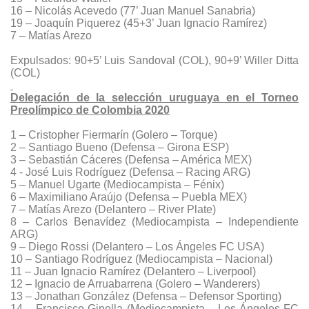
16 – Nicolás Acevedo (77’ Juan Manuel Sanabria)
19 – Joaquín Piquerez (45+3’ Juan Ignacio Ramírez)
7 – Matías Arezo
Expulsados: 90+5’ Luis Sandoval (COL), 90+9’ Willer Ditta
(COL)
Delegación de la selección uruguaya en el Torneo
Preolímpico de Colombia 2020
1 – Cristopher Fiermarín (Golero – Torque)
2 – Santiago Bueno (Defensa – Girona ESP)
3 – Sebastián Cáceres (Defensa – América MEX)
4 - José Luis Rodríguez (Defensa – Racing ARG)
5 – Manuel Ugarte (Mediocampista – Fénix)
6 – Maximiliano Araújo (Defensa – Puebla MEX)
7 – Matías Arezo (Delantero – River Plate)
8 – Carlos Benavídez (Mediocampista – Independiente
ARG)
9 – Diego Rossi (Delantero – Los Ángeles FC USA)
10 – Santiago Rodríguez (Mediocampista – Nacional)
11 – Juan Ignacio Ramírez (Delantero – Liverpool)
12 – Ignacio de Arruabarrena (Golero – Wanderers)
13 – Jonathan González (Defensa – Defensor Sporting)
14 – Francisco Ginella (Mediocampista – Los Ángeles FC