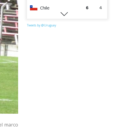
6
4
Chile
0
4
Perú
Tweets by @Uruguay
 el marco