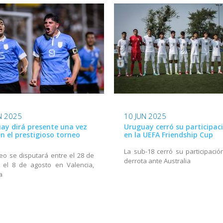
N 2025
10 JUN 2025
ay dirá presente una vez
Uruguay cerró su participac
n el prestigioso torneo
en la UEFA Friendship Cup
La sub-18 cerró su participació
neo se disputará entre el 28 de
derrota ante Australia
y el 8 de agosto en Valencia,
a