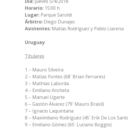
Día:
jueves 5/4/2018
Horario:
15:00 h
Lugar:
Parque Saroldi
Árbitro:
Diego Dunajec
Asistentes:
Matías Rodríguez y Pablo Llarena
Uruguay
Titulares
1 – Mauro Silveira
2 – Matías Fontes (68´ Brian Ferrares)
3 – Mathías Laborda
4 – Emiliano Ancheta
5 – Manuel Ugarte
6 – Gastón Álvarez (79´ Mauro Brasil)
7 – Ignacio Laquintana
8 – Maximiliano Rodríguez (45´ Erik De Los Sant
9 – Emiliano Gómez (65´ Luciano Boggio)