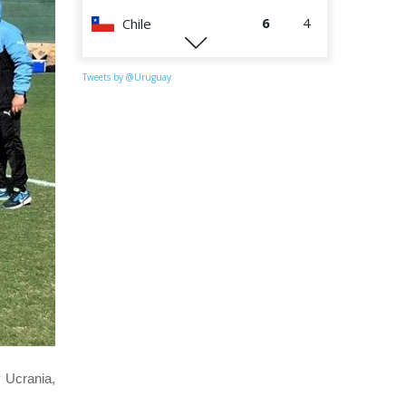
6
4
Chile
0
4
Perú
Tweets by @Uruguay
 Ucrania,