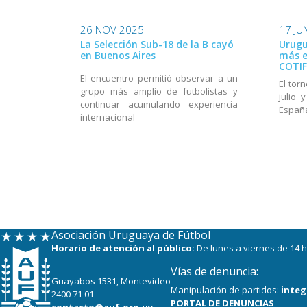
26 NOV 2025
17 JU
La Selección Sub-18 de la B cayó
Urugu
en Buenos Aires
más e
COTIF
El encuentro permitió observar a un
El tor
grupo más amplio de futbolistas y
julio 
continuar acumulando experiencia
Españ
internacional
Asociación Uruguaya de Fútbol
Horario de atención al público:
De lunes a viernes de 14 h
Vías de denuncia:
Guayabos 1531, Montevideo
Manipulación de partidos:
integ
2400 71 01
PORTAL DE DENUNCIAS
contacto@auf.org.uy