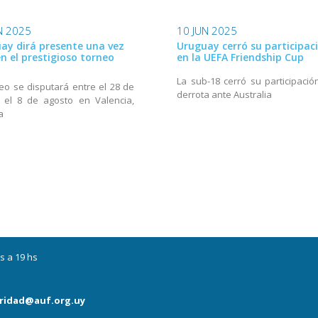
N 2025
10 JUN 2025
ay dirá presente una vez
Uruguay cerró su participac
n el prestigioso torneo
en la UEFA Friendship Cup
La sub-18 cerró su participació
neo se disputará entre el 28 de
derrota ante Australia
y el 8 de agosto en Valencia,
a
s a 19 hs
ridad@auf.org.uy