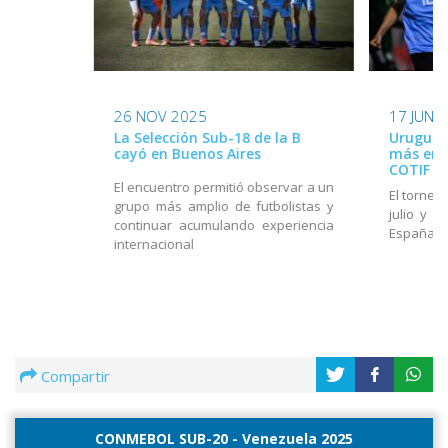
26 NOV 2025
17 JUN 
La Selección Sub-18 de la B
Uruguay
cayó en Buenos Aires
más en e
COTIF
El encuentro permitió observar a un
El torneo
grupo más amplio de futbolistas y
julio y e
continuar acumulando experiencia
España
internacional
Compartir
CONMEBOL SUB-20 - Venezuela 2025