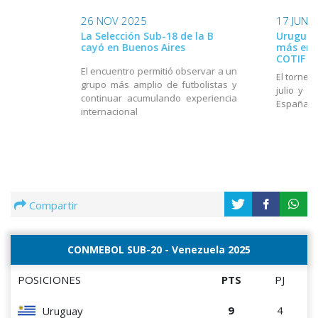
26 NOV 2025
17 JUN 
La Selección Sub-18 de la B
Uruguay
cayó en Buenos Aires
más en e
COTIF
El encuentro permitió observar a un
El torneo
grupo más amplio de futbolistas y
julio y e
continuar acumulando experiencia
España
internacional
Compartir
CONMEBOL SUB-20 - Venezuela 2025
POSICIONES
PTS
PJ
9
4
Uruguay