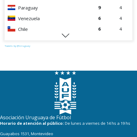
9
4
Paraguay
6
4
Venezuela
6
4
Chile
0
4
Perú
Tweets by @Uruguay
Asociación Uruguaya de Fútbol
Horario de atención al público:
De lunes a viernes de 14 hs a 19 hs
Guayabos 1531, Montevideo