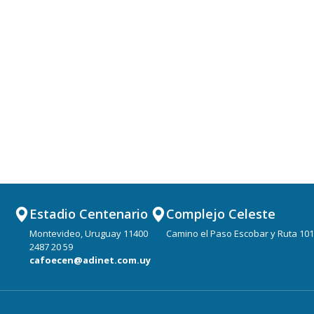
Estadio Centenario
Complejo Celeste
Montevideo, Uruguay 11400
Camino el Paso Escobar y Ruta 101
2487 20 59
cafoecen@adinet.com.uy