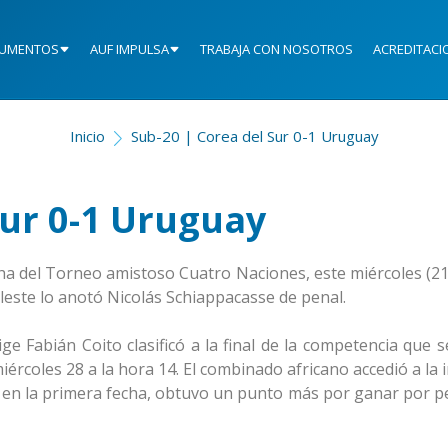
UMENTOS
AUF IMPULSA
TRABAJA CON NOSOTROS
ACREDITACI
Inicio
Sub-20 | Corea del Sur 0-1 Uruguay
Sur 0-1 Uruguay
cha del Torneo amistoso Cuatro Naciones, este miércoles (21
eleste lo anotó Nicolás Schiappacasse de penal.
ige Fabián Coito clasificó a la final de la competencia que 
miércoles 28 a la hora 14. El combinado africano accedió a la 
ur en la primera fecha, obtuvo un punto más por ganar por p