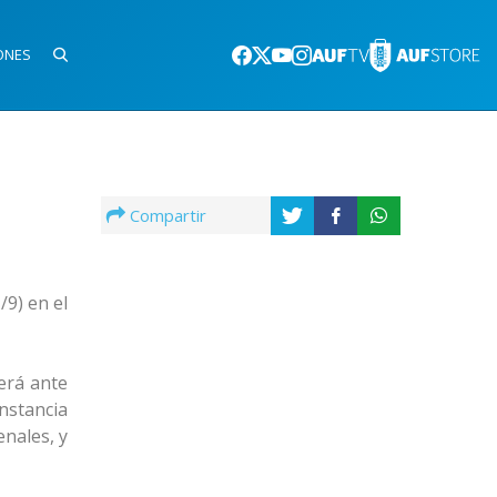
ONES
Compartir
/9) en el
será ante
instancia
enales, y