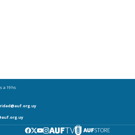
s a 19 hs
ridad@auf.org.uy
auf.org.uy