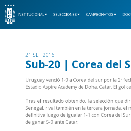
INSTITUCIONAL
SELECCIONES
CAMPEONATOS
DOC
21 SET 2016
Sub-20 | Corea del 
Uruguay venció 1-0 a Corea del sur por la 2ª fe
Estadio Aspire Academy de Doha, Catar. El gol c
Tras el resultado obtenido, la selección que dir
Senegal, rival también en la tercera jornada, el 
definitiva luego de igualar 1-1 con Corea del S
de ganar 5-0 ante Catar.