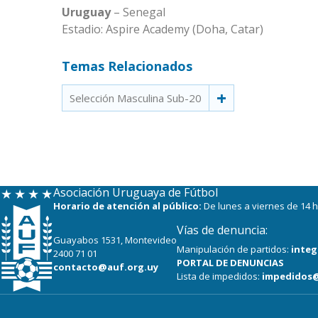
Uruguay
– Senegal
Estadio: Aspire Academy (Doha, Catar)
Temas Relacionados
Selección Masculina Sub-20
Asociación Uruguaya de Fútbol
Horario de atención al público:
De lunes a viernes de 14 h
Vías de denuncia:
Guayabos 1531, Montevideo
Manipulación de partidos:
integ
2400 71 01
PORTAL DE DENUNCIAS
contacto@auf.org.uy
Lista de impedidos:
impedidos@