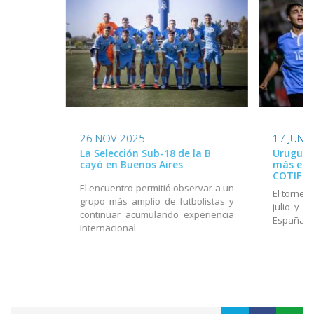
26 NOV 2025
17 JUN 
La Selección Sub-18 de la B
Uruguay
cayó en Buenos Aires
más en e
COTIF
El encuentro permitió observar a un
El torneo
grupo más amplio de futbolistas y
julio y e
continuar acumulando experiencia
España
internacional