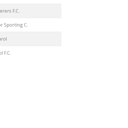
rers F.C.
r Sporting C.
arol
l F.C.