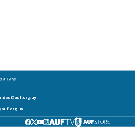
s a 19 hs
ridad@auf.org.uy
auf.org.uy