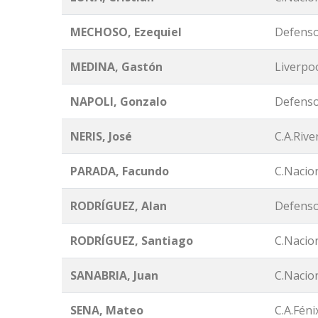
MECHOSO, Ezequiel
Defenso
MEDINA, Gastón
Liverpoo
NAPOLI, Gonzalo
Defenso
NERIS, José
C.A.Rive
PARADA, Facundo
C.Nacion
RODRÍ
GUEZ, Alan
Defenso
RODRÍ
GUEZ, Santiago
C.Nacion
SANABRIA, Juan
C.Nacion
SENA, Mateo
C.A.Féni