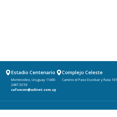
Estadio Centenario
Complejo Celeste
Montevideo, Uruguay 11400
Camino el Paso Escobar y Ruta 101
2487 20 59
cafoecen@adinet.com.uy