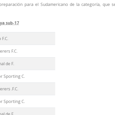
reparación para el Sudamericano de la categoría, que se
aya sub-17
 F.C.
rers F.C.
al de F.
r Sporting C.
rers .F.C.
r Sporting C.
al de F.