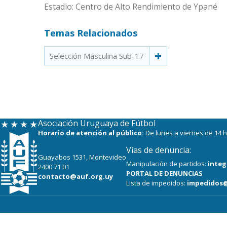
Estadio: Centro de Alto Rendimiento de Ypané
Temas Relacionados
Selección Masculina Sub-17
Asociación Uruguaya de Fútbol
Horario de atención al público:
De lunes a viernes de 14 h
Vías de denuncia:
Guayabos 1531, Montevideo
Manipulación de partidos:
integ
2400 71 01
PORTAL DE DENUNCIAS
contacto@auf.org.uy
Lista de impedidos:
impedidos@