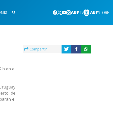
ONES
Compartir
 h en el
 Uruguay
uerto de
ibarán el