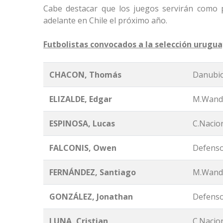
Cabe destacar que los juegos servirán como p
adelante en Chile el próximo año.
Futbolistas convocados a la selección urugu
CHACON, T
h
omás
Danubio
ELIZALDE, Edgar
M.Wande
ESPINOSA, Lucas
C.Nacion
FALCONIS, Owen
Defenso
FERNÁ
NDEZ, Santiago
M.Wande
GONZÁ
LEZ, Jonathan
Defenso
LUNA, Cristian
C.Nacion