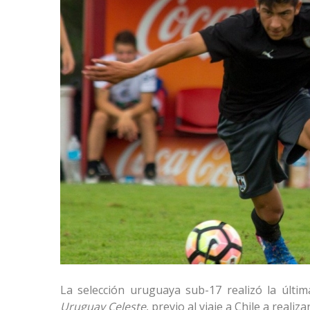
La selección uruguaya sub-17 realizó la últi
Uruguay Celeste
, previo al viaje a Chile a realiz