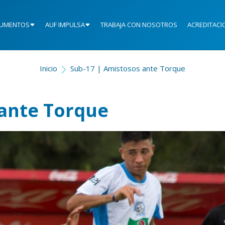
UMENTOS
AUF IMPULSA
TRABAJA CON NOSOTROS
ACREDITACI
Inicio
Sub-17 | Amistosos ante Torque
 ante Torque