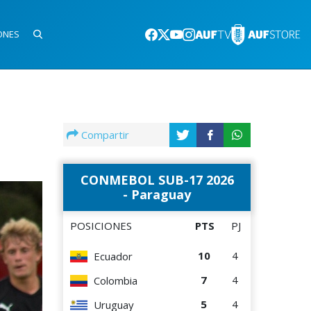
ONES
Compartir
CONMEBOL SUB-17 2026
- Paraguay
POSICIONES
PTS
PJ
10
4
Ecuador
7
4
Colombia
5
4
Uruguay