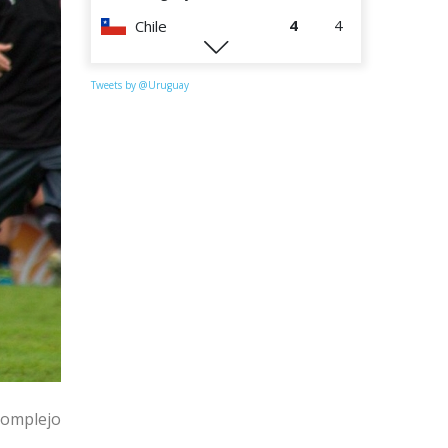
4
4
Chile
1
4
Paraguay
Tweets by @Uruguay
Complejo