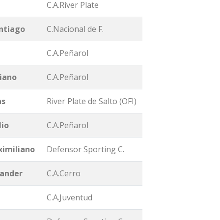
C.A.River Plate
ntiago
C.Nacional de F.
C.A.Peñarol
iano
C.A.Peñarol
as
River Plate de Salto (OFI)
lio
C.A.Peñarol
imiliano
Defensor Sporting C.
ander
C.A.Cerro
C.A.Juventud