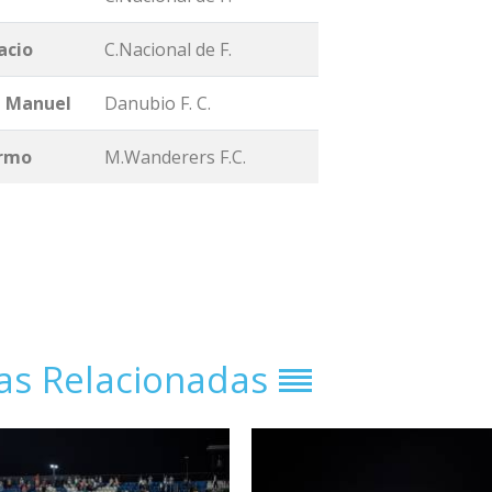
acio
C.Nacional de F.
n Manuel
Danubio F. C.
ermo
M.Wanderers F.C.
ias Relacionadas