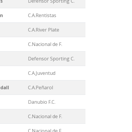
s
Defensor Sporting C.
an
C.A.Rentistas
C.A.River Plate
C.Nacional de F.
Defensor Sporting C.
C.A.Juventud
dall
C.A.Peñarol
Danubio F.C.
C.Nacional de F.
C.Nacional de F.