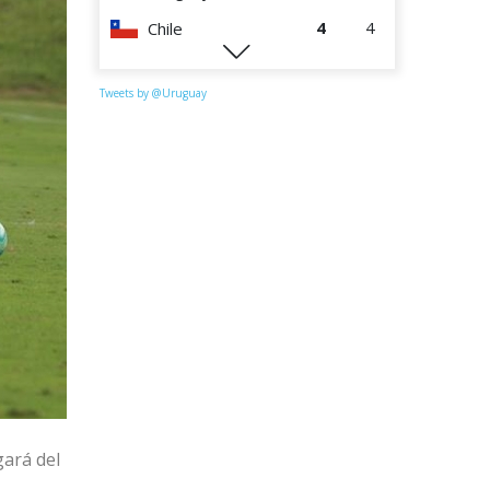
4
4
Chile
1
4
Paraguay
Tweets by @Uruguay
gará del