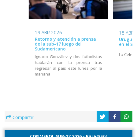
19 ABR 2026
18 ABR 
Retorno y atención a prensa
Uruguay 
de la sub-17 luego del
en el S
Sudamericano
La Celest
Ignacio González y dos futbolistas
hablarán con la prensa tras
regresar al país este lunes por la
mañana
Compartir
CONMEBOL SUB-17 2026 - Paraguay