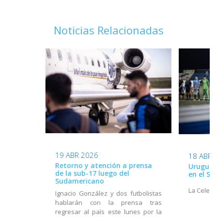
Noticias Relacionadas
19 ABR 2026
18 ABR 
Retorno y atención a prensa
Uruguay 
de la sub-17 luego del
en el S
Sudamericano
La Celest
Ignacio González y dos futbolistas
hablarán con la prensa tras
regresar al país este lunes por la