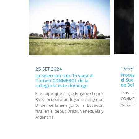
18 SET 
25 SET 2024
Proceso 
La selección sub-15 viaja al
el Suda
Torneo CONMEBOL de la
de Boliv
categoría este domingo
Tras el 
El equipo que dirige Edgardo López
CONMEBOL
Báez ocupará un lugar en el grupo
hasta el 
B del certamen junto a Ecuador,
rival en el debut, Brasil, Venezuela y
Argentina