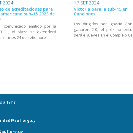
T 2024
17 SET 2024
so de acreditaciones para
Victoria para la sub-15 en
damericano sub-15 2023 de
Canelones
a
Los dirigidos por Ignacio Gon
el comunicado emitido por la
ganaron 2-0, el próximo encu
BOL, el plazo se extenderá
será el jueves en el Complejo Ce
el martes 24 de setiembre
s a 19 hs
ridad@auf.org.uy
auf.org.uy