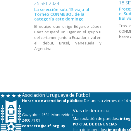
18 SE
25 SET 2024
Proce
La selección sub-15 viaja al
el Su
Torneo CONMEBOL de la
Bolivi
categoría este domingo
Tras 
El equipo que dirige Edgardo López
CONME
Báez ocupará un lugar en el grupo B
hasta 
del certamen junto a Ecuador, rival en
el debut, Brasil, Venezuela y
Argentina
Asociación Uruguaya de Fútbol
Horario de atención al público:
De lunes a viernes de 14 h
Vías de denuncia:
Guayabos 1531, Montevideo
Manipulación de partidos:
integ
2400 71 01
PORTAL DE DENUNCIAS
contacto@auf.org.uy
Lista de impedidos:
impedidos@