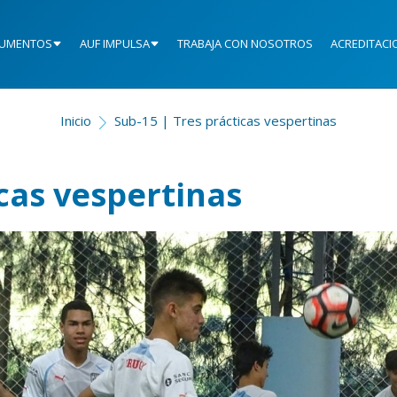
UMENTOS
AUF IMPULSA
TRABAJA CON NOSOTROS
ACREDITACI
Inicio
Sub-15 | Tres prácticas vespertinas
icas vespertinas