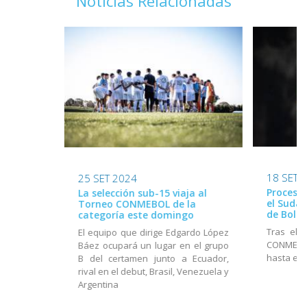
Noticias Relacionadas
18 SET 
25 SET 2024
Proceso 
La selección sub-15 viaja al
el Suda
Torneo CONMEBOL de la
de Boliv
categoría este domingo
Tras el 
El equipo que dirige Edgardo López
CONMEBOL
Báez ocupará un lugar en el grupo
hasta el 
B del certamen junto a Ecuador,
rival en el debut, Brasil, Venezuela y
Argentina