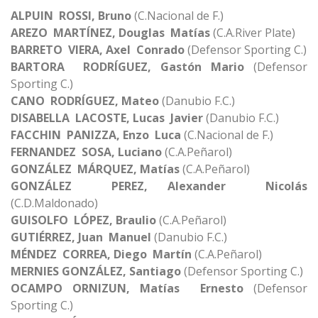
ALPUIN ROSSI, Bruno
(C.Nacional de F.)
AREZO MARTÍNEZ, Douglas Matías
(C.A.River Plate)
BARRETO VIERA, Axel Conrado
(Defensor Sporting C.)
BARTORA RODRÍGUEZ, Gastón Mario
(Defensor
Sporting C.)
CANO RODRÍGUEZ, Mateo
(Danubio F.C.)
DISABELLA LACOSTE, Lucas Javier
(Danubio F.C.)
FACCHIN PANIZZA, Enzo Luca
(C.Nacional de F.)
FERNANDEZ SOSA, Luciano
(C.A.Peñarol)
GONZÁLEZ MÁRQUEZ, Matías
(C.A.Peñarol)
GONZÁLEZ PEREZ, Alexander Nicolás
(C.D.Maldonado)
GUISOLFO LÓPEZ, Braulio
(C.A.Peñarol)
GUTIÉRREZ, Juan Manuel
(Danubio F.C.)
MÉNDEZ CORREA, Diego Martín
(C.A.Peñarol)
MERNIES GONZÁLEZ, Santiago
(Defensor Sporting C.)
OCAMPO ORNIZUN, Matías Ernesto
(Defensor
Sporting C.)