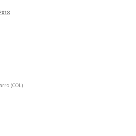
2018
arro (COL)