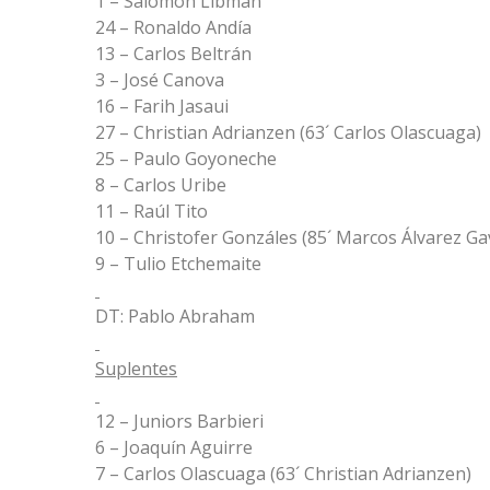
1 – Salomón Libman
24 – Ronaldo Andía
13 – Carlos Beltrán
3 – José Canova
16 – Farih Jasaui
27 – Christian Adrianzen (63´ Carlos Olascuaga)
25 – Paulo Goyoneche
8 – Carlos Uribe
11 – Raúl Tito
10 – Christofer Gonzáles (85´ Marcos Álvarez Gav
9 – Tulio Etchemaite
DT: Pablo Abraham
Suplentes
12 – Juniors Barbieri
6 – Joaquín Aguirre
7 – Carlos Olascuaga (63´ Christian Adrianzen)