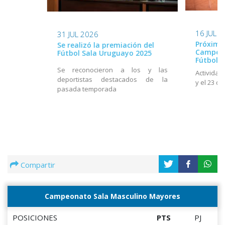
16 JUL 
31 JUL 2026
Próxima 
Se realizó la premiación del
Campeo
Fútbol Sala Uruguayo 2025
Fútbol S
Se reconocieron a los y las
Actividad
deportistas destacados de la
y el 23 de 
pasada temporada
Compartir
Campeonato Sala Masculino Mayores
POSICIONES
PTS
PJ