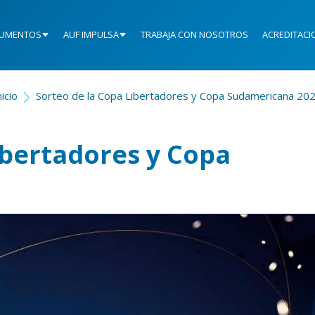
UMENTOS
AUF IMPULSA
TRABAJA CON NOSOTROS
ACREDITACI
nicio
Sorteo de la Copa Libertadores y Copa Sudamericana 20
ibertadores y Copa