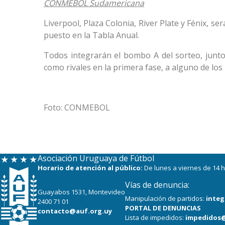
CONMEBOL Sudamericana
Liverpool, Plaza Colonia, River Plate y Fénix, s
puesto en la Tabla Anual.
Todos integrarán el bombo A del sorteo, junto 
como rivales en la primera fase, a alguno de los 
Foto: CONMEBOL
Asociación Uruguaya de Fútbol
Horario de atención al público:
De lunes a viernes de 14 h
Vías de denuncia:
Guayabos 1531, Montevideo
Manipulación de partidos:
integ
2400 71 01
PORTAL DE DENUNCIAS
contacto@auf.org.uy
Lista de impedidos:
impedidos@