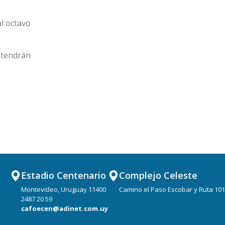
al octavo
 tendrán
Estadio Centenario
Complejo Celeste
Montevideo, Uruguay 11400
Camino el Paso Escobar y Ruta 101
2487 20 59
cafoecen@adinet.com.uy