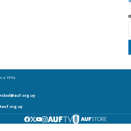
V
R
s a 19 hs
ridad@auf.org.uy
auf.org.uy