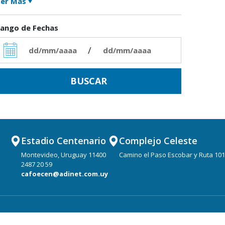
er Más
ango de Fechas
/
Estadio Centenario
Complejo Celeste
Montevideo, Uruguay 11400
Camino el Paso Escobar y Ruta 101
2487 20 59
cafoecen@adinet.com.uy