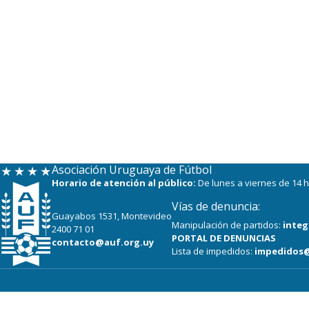
Asociación Uruguaya de Fútbol
Horario de atención al público:
De lunes a viernes de 14 h
Vías de denuncia:
Guayabos 1531, Montevideo
Manipulación de partidos:
integ
2400 71 01
PORTAL DE DENUNCIAS
contacto@auf.org.uy
Lista de impedidos:
impedidos@