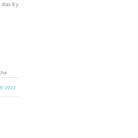
 días 8 y
19
19
Oriental de La Paz
19
19
Cerro Largo
18
20
Albion
17
20
Boston River
cha
08-2022