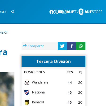
ONES
isión
Compartir
ra
Tercera División
POSICIONES
PTS
PJ
44
20
Wanderers
40
20
Nacional
40
20
Peñarol