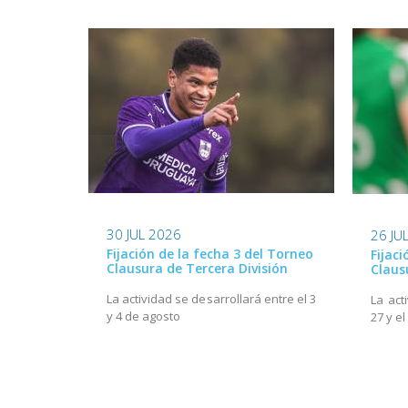
30 JUL 2026
26 JU
Fijación de la fecha 3 del Torneo
Fijac
Clausura de Tercera División
Claus
La actividad se desarrollará entre el 3
La act
y 4 de agosto
27 y el