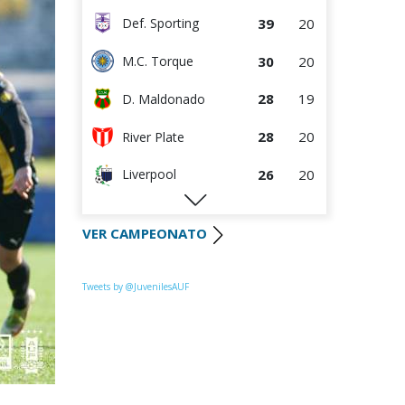
39
20
Def. Sporting
30
20
M.C. Torque
28
19
D. Maldonado
28
20
River Plate
26
20
Liverpool
26
19
Juventud
VER CAMPEONATO
26
20
Progreso
25
20
Racing
Tweets by @JuvenilesAUF
25
20
Colón
23
20
La Luz
22
20
Central Español