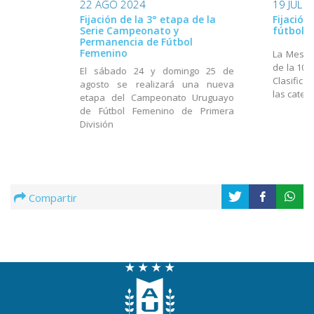
22 AGO 2024
19 JUL 
Fijación de la 3° etapa de la
Fijación
Serie Campeonato y
fútbol 
Permanencia de Fútbol
Femenino
La Mesa E
de la 10°
El sábado 24 y domingo 25 de
Clasifica
agosto se realizará una nueva
las categ
etapa del Campeonato Uruguayo
de Fútbol Femenino de Primera
División
Compartir