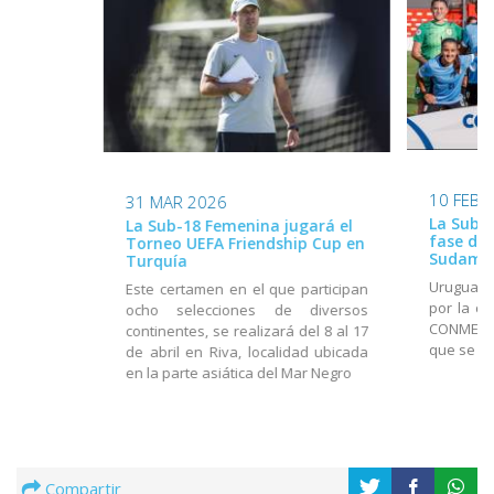
10 FEB 
31 MAR 2026
La Sub-2
La Sub-18 Femenina jugará el
fase de 
Torneo UEFA Friendship Cup en
Sudame
Turquía
Uruguay 
Este certamen en el que participan
por la cu
ocho selecciones de diversos
CONMEBOL
continentes, se realizará del 8 al 17
que se d
de abril en Riva, localidad ubicada
en la parte asiática del Mar Negro
Compartir