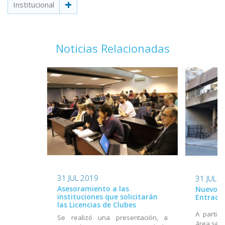
Institucional
Noticias Relacionadas
31 JUL 2019
31 JUL 
Asesoramiento a las
Nuevo h
instituciones que solicitarán
Entrada
las Licencias de Clubes
A partir 
Se realizó una presentación, a
área será