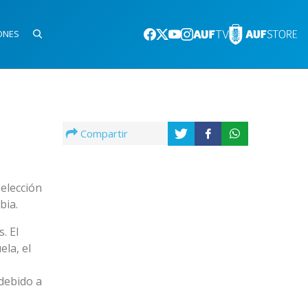
ONES
Compartir
elección
bia.
. El
la, el
debido a