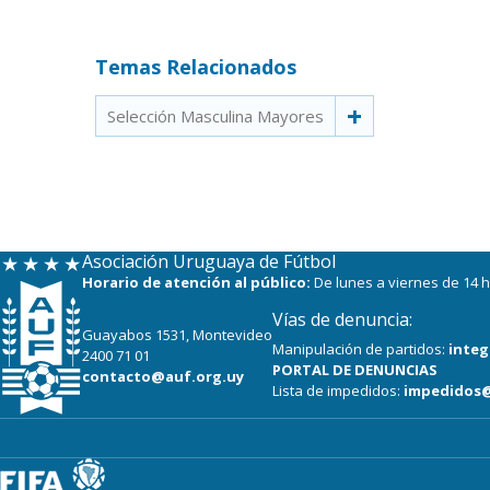
Temas Relacionados
Selección Masculina Mayores
Asociación Uruguaya de Fútbol
Horario de atención al público:
De lunes a viernes de 14 h
Vías de denuncia:
Guayabos 1531, Montevideo
Manipulación de partidos:
integ
2400 71 01
PORTAL DE DENUNCIAS
contacto@auf.org.uy
Lista de impedidos:
impedidos@