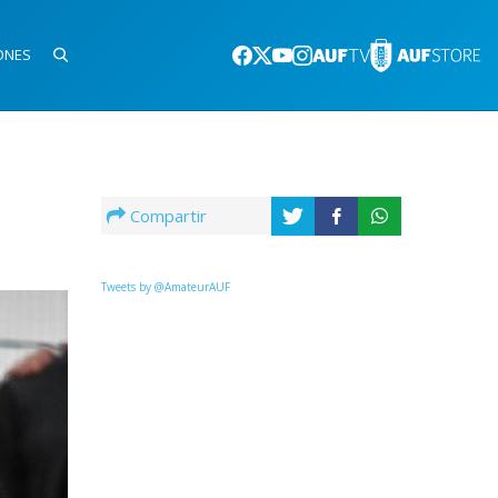
ONES
Compartir
Tweets by @AmateurAUF