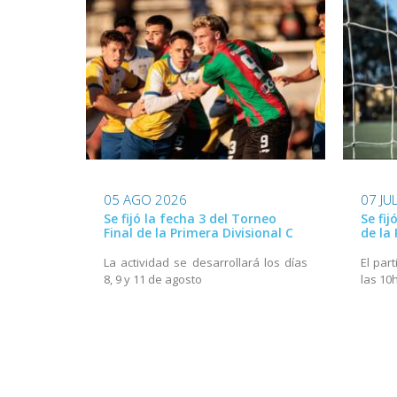
05 AGO 2026
07 JU
Se fijó la fecha 3 del Torneo
Se fij
Final de la Primera Divisional C
de la 
La actividad se desarrollará los días
El part
8, 9 y 11 de agosto
las 10