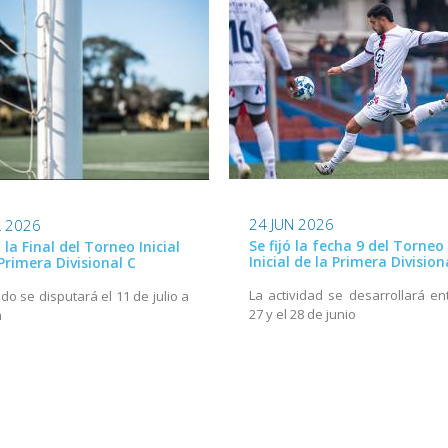
24 JUN 2026
L 2026
Se fijó la fecha 9 del Torneo
ó la Final del Torneo Inicial
Inicial de la Primera Division
Primera Divisional C
La actividad se desarrollará ent
ido se disputará el 11 de julio a
27 y el 28 de junio
h